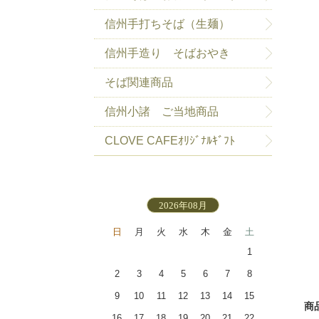
信州手打ちそば（生麺）
信州手造り そばおやき
そば関連商品
信州小諸 ご当地商品
CLOVE CAFEｵﾘｼﾞﾅﾙｷﾞﾌﾄ
2026年08月
日
月
火
水
木
金
土
1
2
3
4
5
6
7
8
9
10
11
12
13
14
15
商
16
17
18
19
20
21
22