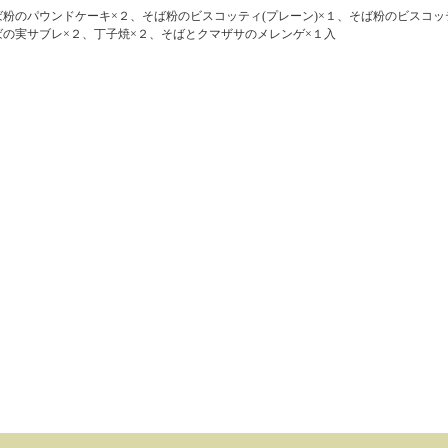
ば粉のパウンドケーキ×２、そば粉のビスコッティ(プレーン)×１、そば粉のビスコッテ
ばの実サブレ×２、丁子焼×２、そばとクマザサのメレンゲ×１入