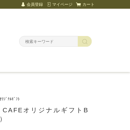
会員登録
マイページ
カート
ﾘｼﾞﾅﾙｷﾞﾌﾄ
E CAFEオリジナルギフトB
中）