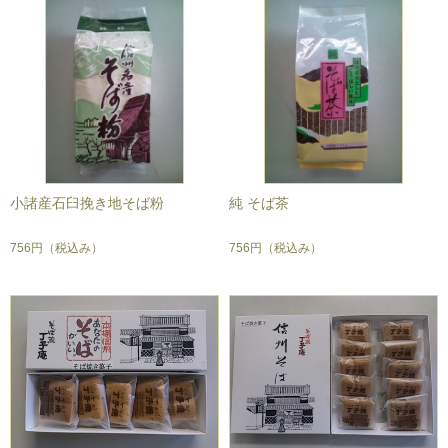
小諸産石臼挽き地そば粉
純 そば茶
756円
（税込み）
756円
（税込み）