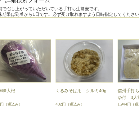
詳細検索フォーム
舗で召し上がっていただいている手打ち生蕎麦です。
味期限は到着から1日です。必ず受け取れますよう日時指定してくださ
辛味大根
くるみそば用 クルミ40g
信州手打
ゆ付 3人
2円
（税込み）
432円
（税込み）
1,944円
（税