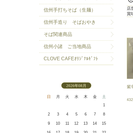
店
信州手打ちそば（生麺）
賞
信州手造り そばおやき
そば関連商品
信州小諸 ご当地商品
CLOVE CAFEｵﾘｼﾞﾅﾙｷﾞﾌﾄ
2026年08月
紫
日
月
火
水
木
金
土
43
1
2
3
4
5
6
7
8
9
10
11
12
13
14
15
16
17
18
19
20
21
22