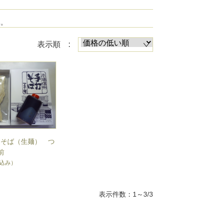
い。
表示順 :
ちそば（生麺） つ
前
込み）
表示件数：1～3/3